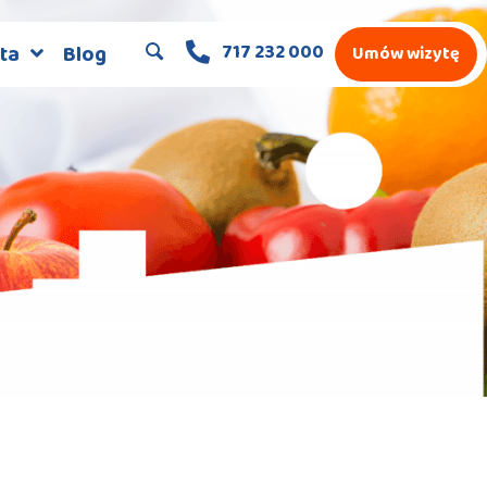
717 232 000
ta
Blog
Umów wizytę