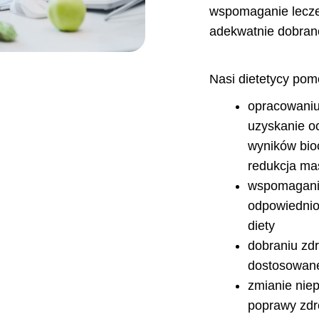
wspomaganie lecze
adekwatnie dobrane
Nasi dietetycy pom
opracowaniu
uzyskanie o
wyników bioc
redukcja ma
wspomaganiu
odpowiednio
diety
dobraniu zdr
dostosowane
zmianie nie
poprawy zdr