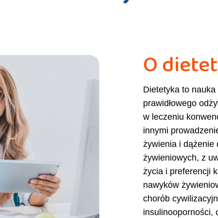
O diete
Dietetyka to nauka
prawidłowego odży
w leczeniu konwen
innymi prowadzenie 
żywienia i dążeni
żywieniowych, z u
życia i preferencji
nawyków żywieniowy
chorób cywilizacyjn
insulinooporności, 