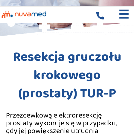
Skip
to
content
Resekcja gruczołu
krokowego
(prostaty) TUR-P
Przezcewkową elektroresekcję
prostaty wykonuje się w przypadku,
gdy jej powiększenie utrudnia