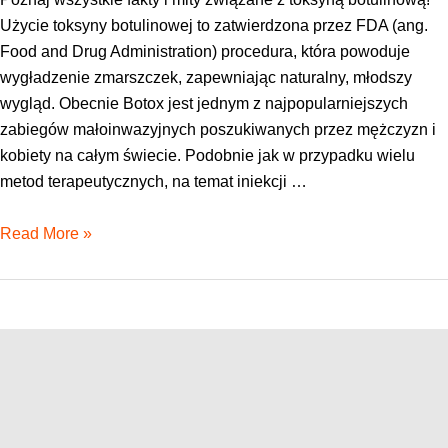
Użycie toksyny botulinowej to zatwierdzona przez FDA (ang.
Food and Drug Administration) procedura, która powoduje
wygładzenie zmarszczek, zapewniając naturalny, młodszy
wygląd. Obecnie Botox jest jednym z najpopularniejszych
zabiegów małoinwazyjnych poszukiwanych przez mężczyzn i
kobiety na całym świecie. Podobnie jak w przypadku wielu
metod terapeutycznych, na temat iniekcji …
Botoks
Read More »
(toksyna
botulinowa)
–
fakty
i
mity!