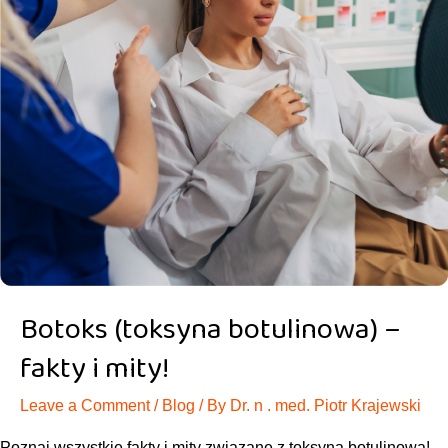
Botoks (toksyna botulinowa) –
fakty i mity!
Leave a Comment
/
Blog
/ By
Dr. n . med. Piotr Krajewski
Poznaj wszystkie fakty i mity związane z toksyną botulinową!